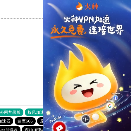
支持
[0]
反对
[0]
支持
[0]
反对
[0]
支持
[0]
反对
[0]
器外网苹果版
旋风加速度器
快连加速器
原子加速器
)加速器
速鹰666
原子加速器
hammer加速器
layer加速器
西柚加速器
picacg加速器
风驰加速器