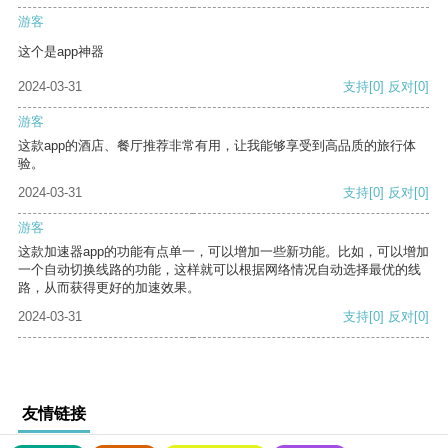
游客
这个是app神器
2024-03-31
支持
[0]
反对
[0]
游客
这款app的酒店、餐厅推荐非常有用，让我能够享受到高品质的旅行体
验。
2024-03-31
支持
[0]
反对
[0]
游客
这款加速器app的功能有点单一，可以增加一些新功能。比如，可以增加
一个自动切换线路的功能，这样就可以根据网络情况自动选择最优的线
路，从而获得更好的加速效果。
2024-03-31
支持
[0]
反对
[0]
友情链接