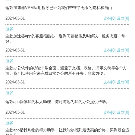
这款加速器VPM应用程序已经为我们带来了无限的隐私和自由。
2024-03-31
支持
[0]
反对
[0]
游客
这款加速器app的客服很贴心，遇到问题都能及时解决，服务态度非常
好。
2024-03-31
支持
[0]
反对
[0]
游客
这款办公软件的功能非常全面，涵盖了文档、表格、演示文稿等各个方
面。我可以使用它来完成日常办公的所有任务，非常方便。
2024-03-31
支持
[0]
反对
[0]
游客
这款app就像我的私人助理，随时随地为我的办公提供帮助。
2024-03-31
支持
[0]
反对
[0]
游客
这款app是我购物的得力助手，让我能够找到最优惠的价格，买到最合适