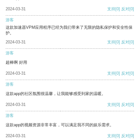
2024-03-31
支持
[0]
反对
[0]
游客
这款加速器VPM应用程序已经为我们带来了无限的隐私保护和安全性保
护。
2024-03-31
支持
[0]
反对
[0]
游客
超棒啊 好用
2024-03-31
支持
[0]
反对
[0]
游客
这款app的社区氛围很温馨，让我能够感受到家的温暖。
2024-03-31
支持
[0]
反对
[0]
游客
这款app的视频资源非常丰富，可以满足我不同的娱乐需求。
2024-03-31
支持
[0]
反对
[0]