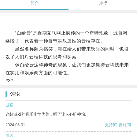
简介
排行
“白给云”是近期互联网上疯传的一个奇特现象，源自网
络段子，代表着一种自带娱乐属性的云端存在。
虽然名称颇为搞笑，却在给人们带来欢乐的同时，也引
发了人们对云端科技的思考和探索。
像白给云这样神奇的现象，让我们更加期待云科技未来
在实用和娱乐两方面的可能性。
#3#
评论
游客
这款游戏的音乐非常优美，听了让人心旷神怡。
2024-03-31
支持
[0]
反对
[0]
游客