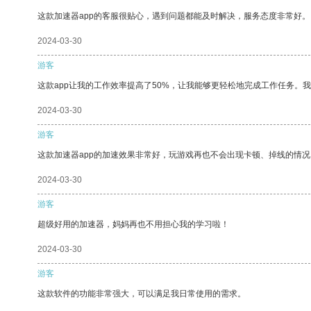
这款加速器app的客服很贴心，遇到问题都能及时解决，服务态度非常好。
2024-03-30
游客
这款app让我的工作效率提高了50%，让我能够更轻松地完成工作任务。
2024-03-30
游客
这款加速器app的加速效果非常好，玩游戏再也不会出现卡顿、掉线的情况
2024-03-30
游客
超级好用的加速器，妈妈再也不用担心我的学习啦！
2024-03-30
游客
这款软件的功能非常强大，可以满足我日常使用的需求。