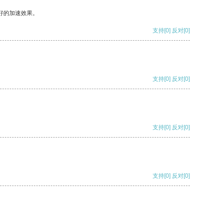
好的加速效果。
支持
[0]
反对
[0]
支持
[0]
反对
[0]
支持
[0]
反对
[0]
支持
[0]
反对
[0]