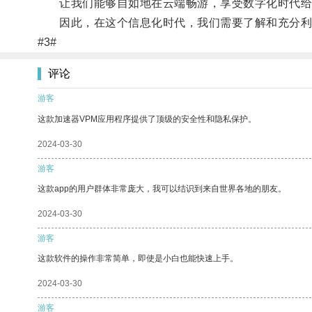
让我们能够自如地在云端畅游，享受数字化时代给
因此，在这个信息化时代，我们需要了解和充分利
#3#
评论
游客
这款加速器VPM应用程序提供了顶级的安全性和隐私保护。
2024-03-30
游客
这款app的用户群体非常庞大，我可以结识到来自世界各地的朋友。
2024-03-30
游客
这款软件的操作非常简单，即使是小白也能快速上手。
2024-03-30
游客