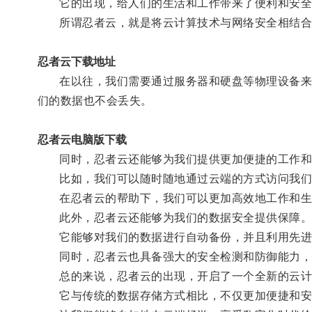
它的出现，给人们的生活和工作带来了便利和安全
所谓忍者云，就是将云计算技术与网络安全相结合
忍者云下载地址
在以往，我们需要通过服务器和硬盘等物理设备来存
们的数据也不会丢失。
忍者云电脑版下载
同时，忍者云还能够为我们提供更加便捷的工作和
比如，我们可以随时随地通过云端的方式访问我们
在忍者云的帮助下，我们可以更加高效地工作和生
此外，忍者云还能够为我们的数据安全提供保障
它能够对我们的数据进行自动备份，并且利用先进
同时，忍者云也具备强大的安全检测和防御能力，
总的来说，忍者云的出现，开启了一个全新的云计
它与传统的数据存储方式相比，不仅更加便捷和安