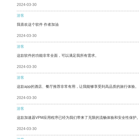
2024-03-30
游客
我喜欢这个软件 作者加油
2024-03-30
游客
这款软件的功能非常全面，可以满足我所有需求。
2024-03-30
游客
这款app的酒店、餐厅推荐非常有用，让我能够享受到高品质的旅行体验。
2024-03-30
游客
这款加速器VPM应用程序已经为我们带来了无限的流畅体验和安全性保护
2024-03-30