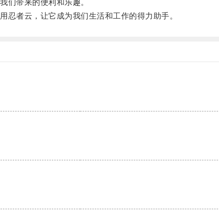
我们带来的便利和乐趣。
用忍者云，让它成为我们生活和工作的得力助手。