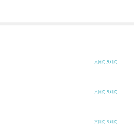
支持
[0]
反对
[0]
支持
[0]
反对
[0]
支持
[0]
反对
[0]