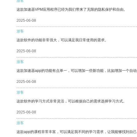
游客
这款加速器VPM应用程序已经为我们带来了无限的隐私保护和自由。
2025-06-08
游客
这款软件的功能非常强大，可以满足我日常使用的需求。
2025-06-08
游客
这款加速器app的功能有点单一，可以增加一些新功能，比如增加一个自
2025-06-08
游客
这款软件的学习方式非常灵活，可以根据自己的需求选择学习方式。
2025-06-08
游客
这款app的课程非常丰富，可以满足我不同的学习需求，让我能够找到自