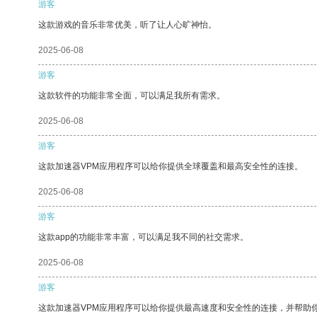
游客
这款游戏的音乐非常优美，听了让人心旷神怡。
2025-06-08
游客
这款软件的功能非常全面，可以满足我所有需求。
2025-06-08
游客
这款加速器VPM应用程序可以给你提供全球覆盖和最高安全性的连接。
2025-06-08
游客
这款app的功能非常丰富，可以满足我不同的社交需求。
2025-06-08
游客
这款加速器VPM应用程序可以给你提供最高速度和安全性的连接，并帮助