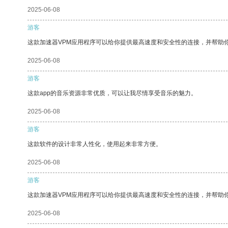
2025-06-08
游客
这款加速器VPM应用程序可以给你提供最高速度和安全性的连接，并帮助
2025-06-08
游客
这款app的音乐资源非常优质，可以让我尽情享受音乐的魅力。
2025-06-08
游客
这款软件的设计非常人性化，使用起来非常方便。
2025-06-08
游客
这款加速器VPM应用程序可以给你提供最高速度和安全性的连接，并帮助
2025-06-08