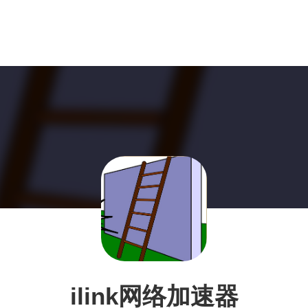
ilink网络加速器