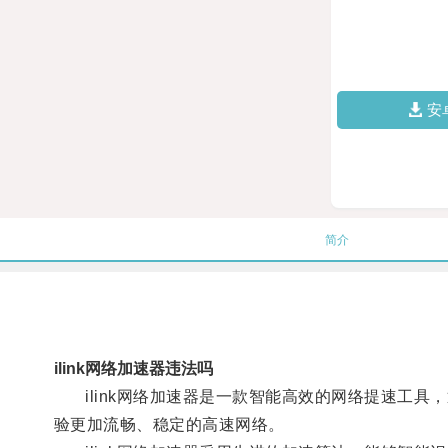
安
简介
ilink网络加速器违法吗
ilink网络加速器是一款智能高效的网络提速工具
验更加流畅、稳定的高速网络。