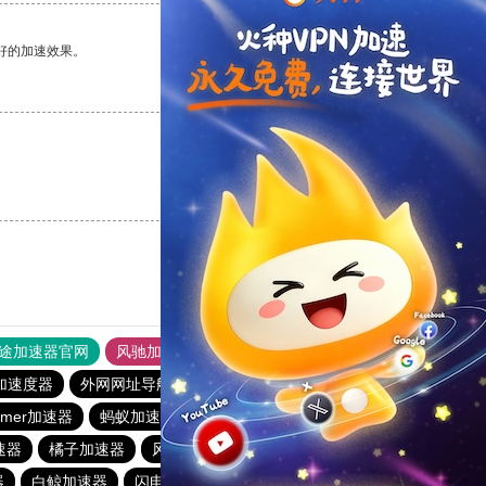
好的加速效果。
支持
[0]
反对
[0]
支持
[0]
反对
[0]
途加速器官网
风驰加速器
旋风加速器
加速度器
外网网址导航
软件中心
飞兔加速器
mmer加速器
蚂蚁加速器
速鹰666
青柠加速器
加速器
橘子加速器
风驰加速器
起飞加速器
起飞加速器
器
白鲸加速器
闪电猫加速器
hidecat